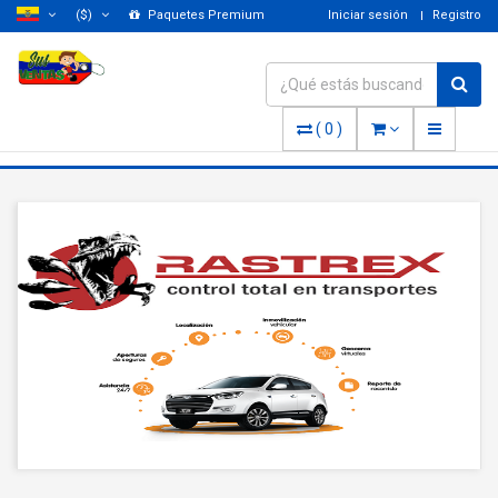
($)
Paquetes Premium
Iniciar sesión
Registro
(
0
)