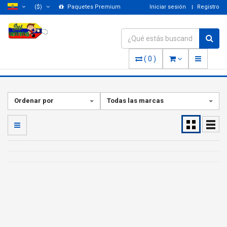
($)
Paquetes Premium
Iniciar sesión
Registro
(
0
)
Ordenar por
Todas las marcas