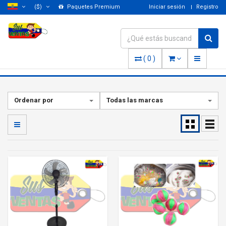
($)
Paquetes Premium
Iniciar sesión
Registro
(
0
)
Ordenar por
Todas las marcas