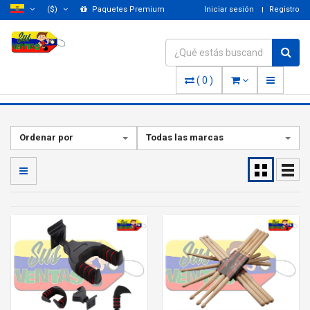
($)
Paquetes Premium
Iniciar sesión
Registro
(
0
)
Ordenar por
Todas las marcas