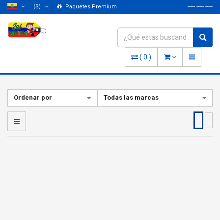
($)
Paquetes Premium
----- ----- -----
(
0
)
Ordenar por
Todas las marcas